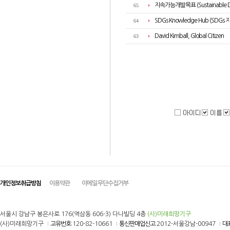
지속가능개발목표 (Sustainable D
65
SDGs Knowledge Hub (SDGs
64
David Kimball, Global Citizen
63
개인정보취급방침
이용약관
이메일 무단수집거부
서울시 강남구 봉은사로 176(역삼동 606-3) 다나빌딩 4층
(사)미래희망기구
(사)미래희망기구
고유번호
:120-82-10661
통신판매업신고
:2012-서울강남-00947
대