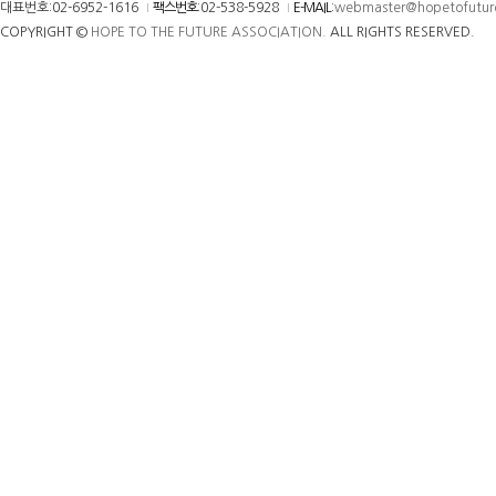
대표번호:02-6952-1616
팩스번호
:02-538-5928
E-MAIL
:
webmaster@hopetofutur
COPYRIGHT ©
HOPE TO THE FUTURE ASSOCIATION.
ALL RIGHTS RESERVED.