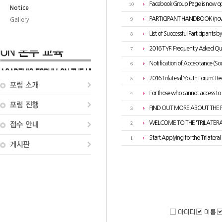
Facebook Group Page is now 
10
Notice
PARTICIPANT HANDBOOK (now 
9
Gallery
List of Successful Participants b
8
2016 TYF: Frequently Asked Qu
7
Notification of Acceptance (So
6
2016 Trilateral Youth Forum: Re
5
For those who cannot access to
4
FIND OUT MORE ABOUT THE
3
WELCOME TO THE 'TRILATER
2
Start Applying for the Trilater
1