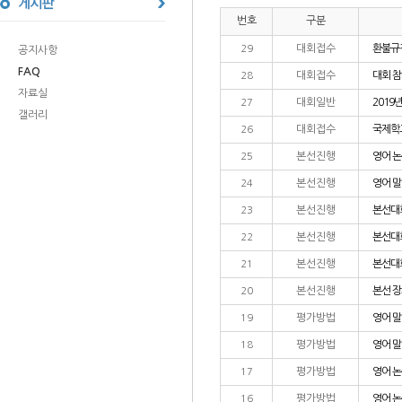
번호
구분
대회접수
환불규
29
공지사항
FAQ
대회접수
대회 참
28
자료실
대회일반
2019
27
갤러리
대회접수
국제학교
26
본선진행
영어 
25
본선진행
영어 
24
본선진행
본선대회
23
본선진행
본선대회
22
본선진행
본선대회
21
본선진행
본선 
20
평가방법
영어 말
19
평가방법
영어 
18
평가방법
영어 논
17
평가방법
영어 논
16