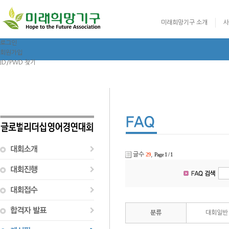
미래희망기구 소개
사
로그인
회원가입
ID/PWD 찾기
글로벌리더십 영어
글수
29
,
Page 1 / 1
분류
대회일반