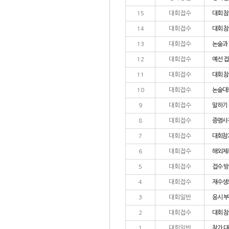
대회접수
대회 참
15
대회접수
대회 참
14
대회접수
논술과 
13
대회접수
예선 접
12
대회접수
대회 참
11
대회접수
논술대회
10
대회접수
말하기 
9
대회접수
증명사
8
대회접수
대회참가
7
대회접수
해외체류
6
대회접수
접수 방
5
대회접수
재수생
4
대회일반
응시 부
3
대회접수
대회 참
2
대회일반
참가 대
1