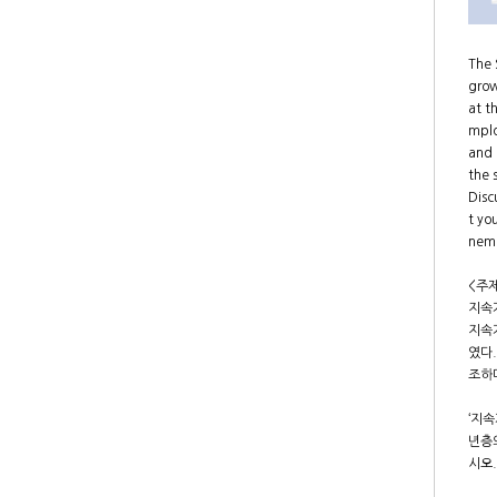
The 
grow
at t
mplo
and 
the 
Disc
t yo
nem
<주
지속
지속
였다
조하
‘지속
년층
시오.