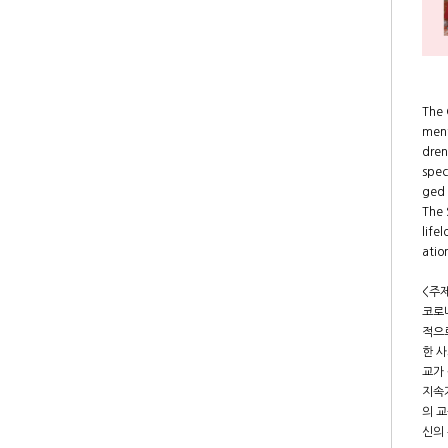
The 
ment
dren
spec
ged 
The 
life
atio
<주
코로
적으로
한 
교가
지속가
의 
신의