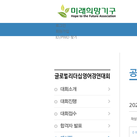
로그인
회원가입
ID/PWD 찾기
20
작성
E-