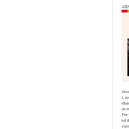
고등
Sinc
s, s
idua
on i
The 
nd d
o pr