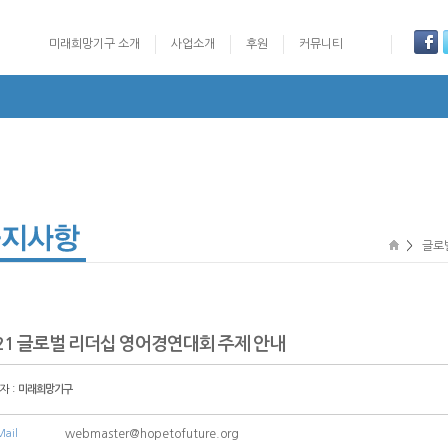
미래희망기구 소개
사업소개
후원
커뮤니티
글로벌리더십 영어 경연대회
UN Training
Youth Camp: Ko
>
글로
21 글로벌 리더십 영어경연대회 주제 안내
자 :
미래희망기구
Mail
webmaster@hopetofuture.org