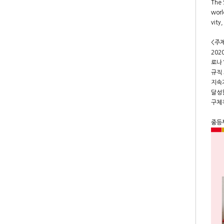
The 
worl
vity
<주
20
로나
규직 
지속가
달성함
구체
중등