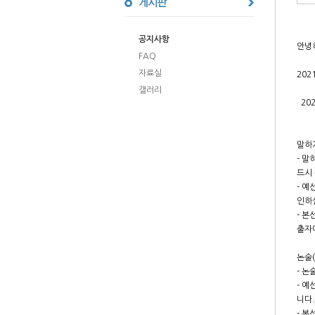
공지사항
안녕
FAQ
자료실
20
갤러리
202
말하기
- 말
드시 
- 예
인하
- 본
출자
논술(
- 논
- 예
니다.
- 본