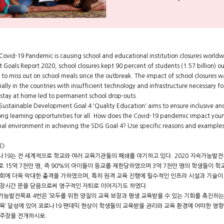
Covid-19 Pandemic is causing school and educational institution closures world
 Goals Report 2020, school closures kept 90 percent of students (1.57 billion) ou
 to miss out on school meals since the outbreak. The impact of school closures 
ially in the countries with insufficient technology and infrastructure necessary fo
stay at home led to permanent school drop-outs.
Sustainable Development Goal 4 'Quality Education' aims to ensure inclusive a
long learning opportunities for all. How does the Covid-19 pandemic impact youn
nal environment in achieving the SDG Goal 4? Use specific reasons and examples
제>
나19는 전 세계적으로 학교와 여러 교육기관들의 폐쇄를 야기하고 있다. 2020 지속가능발전
 15억 7천만 명, 즉 90%의 아이들이 등교를 제한당하였으며 3억 7천만 명의 학생들이 학
사회에 더욱 막대한 충격을 가하였으며, 특히 원격 교육 진행에 필수적인 인프라 시설과 기술이
 장시간 문을 닫음으로써 영구적인 자퇴로 이어지기도 하였다.
능발전목표 4번은 ‘모두를 위한 양질의 교육 보장과 평생 교육받을 수 있는 기회를 촉진하는 것
교육’ 달성에 있어 코로나19 팬데믹 현상이 학생들의 교육받을 권리와 교육 환경에 어떠한 영
 주장을 전개하시오.