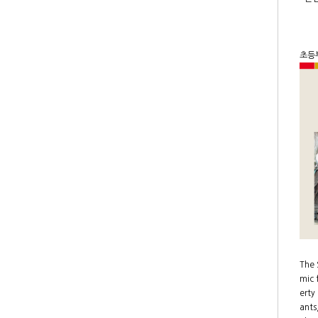
초등
The 
mic 
erty
ants