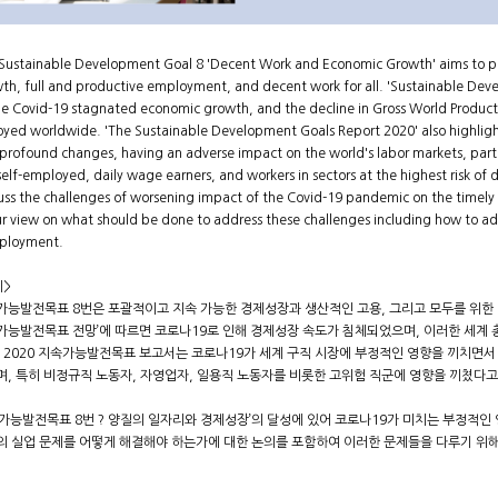
Sustainable Development Goal 8 'Decent Work and Economic Growth' aims to pr
th, full and productive employment, and decent work for all. 'Sustainable Dev
he Covid-19 stagnated economic growth, and the decline in Gross World Product 
yed worldwide. 'The Sustainable Development Goals Report 2020' also highligh
profound changes, having an adverse impact on the world's labor markets, parti
self-employed, daily wage earners, and workers in sectors at the highest risk of d
uss the challenges of worsening impact of the Covid-19 pandemic on the timel
ur view on what should be done to address these challenges including how to ad
ployment.
제>
가능발전목표 8번은 포괄적이고 지속 가능한 경제성장과 생산적인 고용, 그리고 모두를 위한 양
가능발전목표 전망’에 따르면 코로나19로 인해 경제성장 속도가 침체되었으며, 이러한 세계
. 2020 지속가능발전목표 보고서는 코로나19가 세계 구직 시장에 부정적인 영향을 끼치면
며, 특히 비정규직 노동자, 자영업자, 일용직 노동자를 비롯한 고위험 직군에 영향을 끼쳤다고
가능발전목표 8번 ? 양질의 일자리와 경제성장’의 달성에 있어 코로나19가 미치는 부정적인 
의 실업 문제를 어떻게 해결해야 하는가에 대한 논의를 포함하여 이러한 문제들을 다루기 위