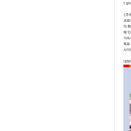
t gl
<주
코로
의 
해 
지속
목표 
사이
대학