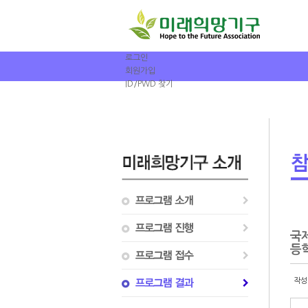
로그인
회원가입
ID/PWD 찾기
국
등학
작성