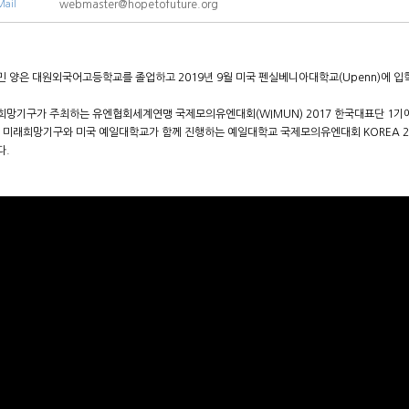
Mail
webmaster@hopetofuture.org
민 양은 대원외국어고등학교를 졸업하고 2019년 9월 미국 펜실베니아대학교(Upenn)에 입
희망기구가 주최하는 유엔협회세계연맹 국제모의유엔대회(WIMUN) 2017 한국대표단 1기
 미래희망기구와 미국 예일대학교가 함께 진행하는 예일대학교 국제모의유엔대회 KOREA 2018 Ass
다.