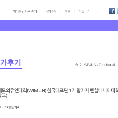
미래희망기구 소개
사업소개
후원
커뮤니티
글로벌리더십 영어 경연대회
UN Training
Youth Camp: Ko
>
WFUNA’s Training at t
제모의유엔대회(WIMUN) 한국대표단 1기 참가자 펜실베니아대
교)
자 :
미래희망기구