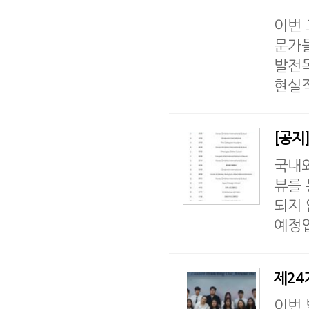
이번 
문가들
발전목
현실적
[공지
국내외
뷰를 
되지 
예정
제24
이번 