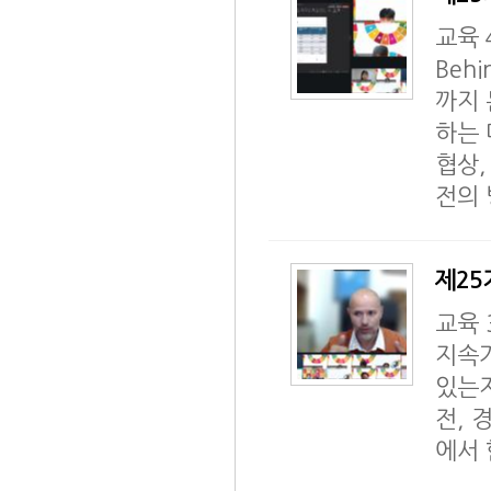
교육 
Beh
까지 
하는 
협상,
전의
제25기
교육 
지속
있는
전, 
에서 