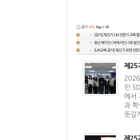
글수
474
,
Page 1 / 48
[공지] 제25기 UN 전문가 교육 
청년 매거진 <세계시민> 3호 발간
[UN교육 공지] 제22기 유엔 전
제25
202
인 S
에서 
과 학
뜻깊
제25기