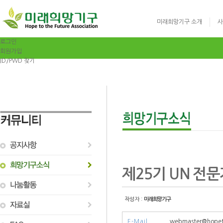
미래희망기구 소개
사
로그인
회원가입
ID/PWD 찾기
글로벌리더십 영어
제25기 UN 전문가 
작성자 :
미래희망기구
E-Mail
webmaster@hopet