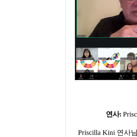
연사:
Pris
Priscilla Ki