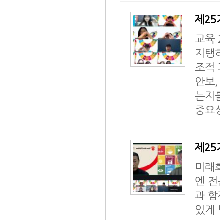
제25기
교육 
지탱하
조적 
안보,
는지를
중요성
제25기
미래희
엔 전
과 함
있게 