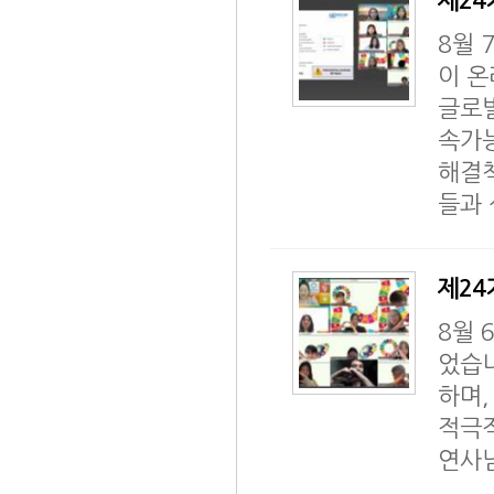
제24기
8월 
이 
글로벌
속가능
해결책
들과 
제24기
8월 
었습니
하며,
적극
연사