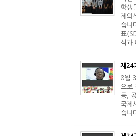
학생들
제의
습니다
표(S
석과 
제24기
8월 
으로 
등, 
국제사
습니다