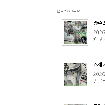
글수
502
,
Page 1 / 51
광주 
202
카 
거제 
202
빈곤