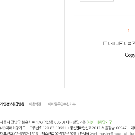
1
Copy
개인정보취급방침
이용약관
이메일 무단수집거부
서울시 강남구 봉은사로 176(역삼동 606-3) 다나빌딩 4층
(사)미래희망기구
(사)미래희망기구
고유번호
:120-82-10661
통신판매업신고
:2012-서울강남-00947
대
대표번호:02-6952-1616
팩스번호
:02-538-5928
E-MAIL
:
webmaster@hopetofutur