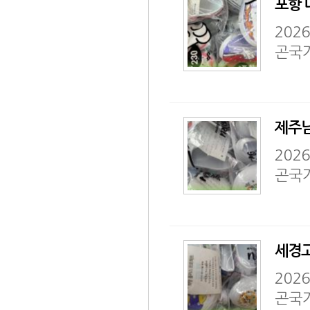
포항 
202
곤국
제주남
202
곤국
세경고
202
곤국