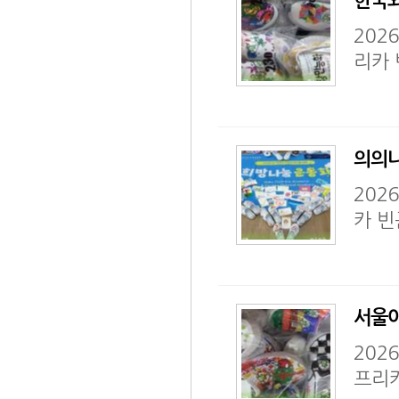
한국외
202
리카
의의나
202
카 
서울아
202
프리